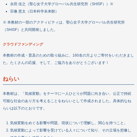
永田 佳之（聖心女子大学グローバル共生研究所（SHISF））※
宗像 恵太（日本科学未来館）
※ 本教材の一部のアクティビティは、聖心女子大学グローバル共生研究所
（SHISF）と共同開発しました。
クラウドファンディング
本教材の作成・普及のための取り組みに、160名の方よりご寄付をいただきまし
た。たくさんの応援、そして、ご協力をありがとうございます！
ねらい
本教材は、「気候変動」をテーマに一人ひとりが問題に向き合い、公正で持続
可能な社会のあり方を考えることをねらいとして作成されました。具体的なね
らいは以下のとおりです。
気候変動をめぐる影響や問題、現状について理解し、関心を持つこと。
気候変動によって影響を受けている人々について知り、その立場を想像し