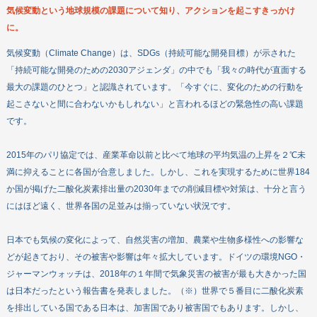
気候変動という地球規模の課題について知り、アクションを起こすきっかけ
寄付する
に。
ボランティアをする
企業・団体の皆さまへ
気候変動（Climate Change）は、SDGs（持続可能な開発目標）が示された
「持続可能な開発のための2030アジェンダ」の中でも「我々の時代が直面する
DEARについて
最大の課題のひとつ」と認識されています。「今すぐに、変化のための行動を
教材・出版物
起こさないと間に合わないかもしれない」と言われるほどの緊急性の高い課題
機関誌
です。
政策提言
2015年のパリ協定では、産業革命以前と比べて地球の平均気温の上昇を２℃未
満に抑えることに各国が合意しました。しかし、これを実現するために世界184
お問い合わせ
か国が掲げた二酸化炭素排出量の2030年までの削減目標や対策は、十分と言う
にはほど遠く、世界各国の足並みは揃っていない状況です。
日本でも気候の変化によって、自然災害の増加、農業や生物多様性への影響な
どが起きており、その被害や影響は年々拡大しています。ドイツの環境NGO・
ジャーマンウォッチは、2018年の１年間で気象災害の被害が最も大きかった国
は日本だったという報告書を発表しました。（※）世界で５番目に二酸化炭素
を排出している国である日本は、加害国であり被害国でもあります。しかし、