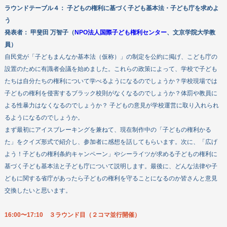
ラウンドテーブル４：
子どもの権利に基づく子ども基本法・子ども庁を求めよ
う
発表者：
甲斐田 万智子
（
NPO法人国際子ども権利センター
、文京学院大学教
員
）
自民党が「子どもまんなか基本法（仮称）」の制定を公約に掲げ、こども庁の
設置のために有識者会議を始めました。これらの政策によって、学校で子ども
たちは自分たちの権利について学べるようになるのでしょうか？学校現場では
子どもの権利を侵害するブラック校則がなくなるのでしょうか？体罰や教員に
よる性暴力はなくなるのでしょうか？ 子どもの意見が学校運営に取り入れられ
るようになるのでしょうか。
まず最初にアイスブレーキングを兼ねて、現在制作中の「子どもの権利かる
た」をクイズ形式で紹介し、参加者に感想を話してもらいます。次に、「広げ
よう！子どもの権利条約キャンペーン」やシーライツが求める子どもの権利に
基づく子ども基本法と子ども庁について説明します。最後に、どんな法律や子
どもに関する省庁があったら子どもの権利を守ることになるのか皆さんと意見
交換したいと思います。
16:00〜17:10 ３ラウンド目（２コマ並行開催）