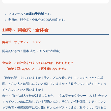
プログラム
Ａは事前予約制
です。
定員は、開会式・全体会は200名程度です。
10時～ 開会式・全体会
開会式・オリエンテーション
開会あいさつ：湯本 浩之（DEAR代表理事）
全体会 この社会をつくっているのは、わたしたち？
―「政治を語らないこと」を再生産しないために
「政治の話」をしていますか？誰と、どんな時に話していますか？どんな場
面、どんな人とは話しにくいと感じていますか？「政治について話すこと」っ
てどんなことだと思いますか？
会員になる
来年４月から成人年齢が18歳になる今、「参加型デモクラシー」ある社会をつ
寄付する
くっていくために活動している能條さんと、子どもの権利保障・シティズンシ
ップ教育・模擬選挙等に取り組む林さんをゲストに迎え、政治について語るこ
ボランティアをする