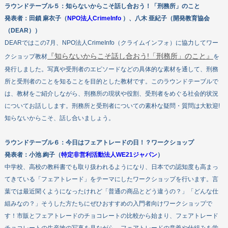
ラウンドテーブル５：
知らないからこそ話し合おう！「刑務所」のこと
発表者：
田鎖 麻衣子（
NPO法人CrimeInfo
）、八木 亜紀子（開発教育協会
（DEAR））
DEARではこの7月、NPO法人CrimeInfo（クライムインフォ）に協力してワー
『知らないからこそ話し合おう!「刑務所」のこと』
クショップ教材
を
発行しました。写真や受刑者のエピソードなどの具体的な素材を通して、刑務
所と受刑者のことを知ることを目的とした教材です。このラウンドテーブルで
は、教材をご紹介しながら、刑務所の現状や役割、受刑者をめぐる社会的状況
についてお話しします。刑務所と受刑者についての素朴な疑問・質問は大歓迎!
知らないからこそ、話し合いましょう。
ラウンドテーブル６：
今日はフェアトレードの日！？ワークショップ
発表者：
小池 絢子（
特定非営利活動法人WE21ジャパン
）
中学校、高校の教科書でも取り扱われるようになり、日本での認知度も高まっ
てきている「フェアトレード」をテーマにしたワークショップを行います。言
葉では最近聞くようになったけれど「普通の商品とどう違うの？」「どんな仕
組みなの？」そうした方たちにぜひおすすめの入門者向けワークショップで
す！市販とフェアトレードのチョコレートの比較から始まり、フェアトレード