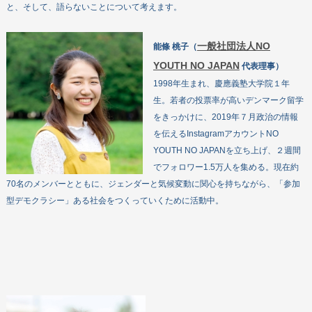
と、そして、語らないことについて考えます。
企業・団体の皆さまへ
DEARについて
一般社団法人NO
能條 桃子（
教材・出版物
YOUTH NO JAPAN
代表理事）
機関誌
1998年生まれ、慶應義塾大学院１年
政策提言
生。若者の投票率が高いデンマーク留学
をきっかけに、2019年７月政治の情報
お問い合わせ
を伝えるInstagramアカウントNO
YOUTH NO JAPANを立ち上げ、２週間
でフォロワー1.5万人を集める。現在約
70名のメンバーとともに、ジェンダーと気候変動に関心を持ちながら、「参加
型デモクラシー」ある社会をつくっていくために活動中。