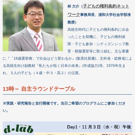
子どもの権利条約ネット
林 大介（
ワーク
事務局長、浦和大学社会学部准
教授）
高校生時代に子どもの権利条約に出会
ったことを契機に、子どもの権利保
障・子ども参加・シティズンシップ教
育・模擬選挙等に取り組む。主な著書
に『「18歳選挙権」で社会はどう変わるか』(集英社新書)、文科省・総務省によ
る高校生向け副教材『私たちが拓く日本の未来』(作成協力)等。1976年生ま
れ、３人の子ども（４歳・中３・高２）の父親。
13時～ 自主ラウンドテーブル
※実践・研究報告と並行開催です。当日ご希望のプログラムにご参加くださ
い。