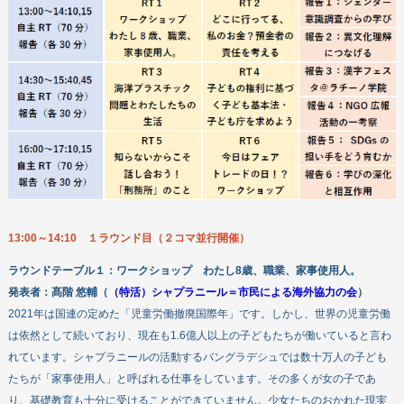
13:00～14:10 １ラウンド目（２コマ並行開催）
ラウンドテーブル１：
ワークショップ わたし8歳、職業、家事使用人。
発表者：
髙階 悠輔（
（特活）シャプラニール＝市民による海外協力の会
）
2021年は国連の定めた「児童労働撤廃国際年」です。しかし、世界の児童労働
は依然として続いており、現在も1.6億人以上の子どもたちが働いていると言わ
れています。シャプラニールの活動するバングラデシュでは数十万人の子ども
たちが「家事使用人」と呼ばれる仕事をしています。その多くが女の子であ
り、基礎教育も十分に受けることができていません。少女たちのおかれた現実