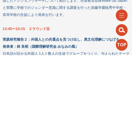
指したアクションリサーチについて紹介します。社会教育団体Wake Up Japan
と実際に学校でのジェンダー意識に関する調査を行った加藤学園暁秀中学校・
高等学校の生徒により発表を行います。
13:45〜14:15 ２ラウンド目
実践研究報告２：
外国人との共通点を見つけ出し、異文化理解につなげる
TOP
発表者：
林 良昭（国際理解研究会 みなみの風）
日本語が話せる外国人 1人と数人の生徒でグループをつくり、与えられたテーマ
に沿ってお互いの国の共通点を見つけ出し、分類、発表するプログラム（手
法）をご紹介します。
14:30〜15:00 ３ラウンド目
実践研究報告３：
漢字フェスタ＠ラチーノ学院～漢字で創る多文化共生
発表者：
川辺 純子（学校法人 立命館）
2021年8月5日滋賀県にあるブラジル人学校「ラチーノ学院」で“漢字フェス
タ”を行いました。3000年以上前に中国に生まれアジアの各地で用いられてきた
漢字。「実は漢字って多文化共生じゃない?」そんなアイデアから始まった企画
です。日本で学ぶブラジル人の子どもたちが日本を好きになるきっかけになれ