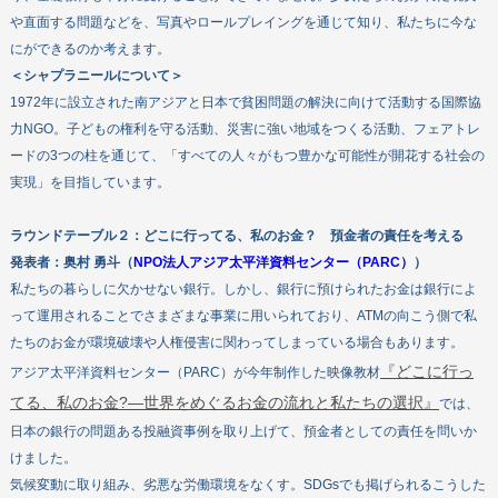
や直面する問題などを、写真やロールプレイングを通じて知り、私たちに今な
にができるのか考えます。
＜シャプラニールについて＞
1972年に設立された南アジアと日本で貧困問題の解決に向けて活動する国際協
力NGO。子どもの権利を守る活動、災害に強い地域をつくる活動、フェアトレ
ードの3つの柱を通じて、「すべての人々がもつ豊かな可能性が開花する社会の
実現」を目指しています。
ラウンドテーブル２：どこに行ってる、私のお金？ 預金者の責任を考える
発表者：奥村 勇斗（
NPO法人アジア太平洋資料センター（PARC）
）
私たちの暮らしに欠かせない銀行。しかし、銀行に預けられたお金は銀行によ
って運用されることでさまざまな事業に用いられており、ATMの向こう側で私
たちのお金が環境破壊や人権侵害に関わってしまっている場合もあります。
『どこに行っ
アジア太平洋資料センター（PARC）が今年制作した映像教材
てる、私のお金?―世界をめぐるお金の流れと私たちの選択』
では、
日本の銀行の問題ある投融資事例を取り上げて、預金者としての責任を問いか
けました。
気候変動に取り組み、劣悪な労働環境をなくす。SDGsでも掲げられるこうした