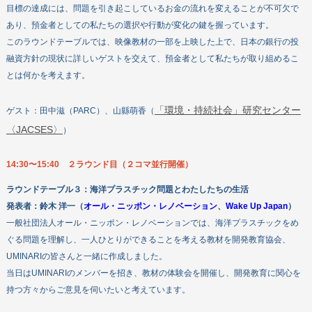
目標の達成には、問題を引き起こしているお金の流れを変えることが不可欠で
あり、預金者としての私たちの選択や行動が変化の鍵を握っています。
このラウンドテーブルでは、映像教材の一部を上映した上で、日本の銀行の投
融資方針の現状に詳しいゲストを交えて、預金者として私たちが取り組めるこ
とは何かを考えます。
「環境・持続社会」研究センター
ゲスト：田中滋（PARC）、山縣萌香（
〈JACSES〉
）
14:30〜15:40 ２ラウンド目（２コマ並行開催）
ラウンドテーブル３：
海洋プラスチック問題とわたしたちの生活
発表者：
鈴木 洋一（
オール・ニッポン・レノベーション
、
Wake Up Japan
）
一般社団法人オール・ニッポン・レノベーションでは、海洋プラスチックをめ
ぐる問題を理解し、一人ひとりができることを考える教材を開発教育協会、
UMINARIの皆さんと一緒に作成しました。
当日はUMINARIのメンバーを招き、教材の体験会を開催し、開発教育に関心を
持つ方々からご意見を伺いたいと考えています。