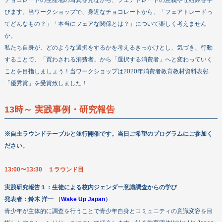
チョコレートの生産地の写真を見ながら、フェアトレードの意義や仕組みを学
びます。当ワークショップで、身近なチョコレートから、「フェアトレードっ
てどんなもの？」「本当にフェアな関係とは？」について楽しく考えません
か。
私たち自身が、どのような選択をするかを考えるきっかけとし、気づき、行動
することで、「買わされる消費者」から「選択する消費者」へと変わっていく
ことを目指しましょう！当ワークショップは2020年消費者教育教材資料表彰
「優秀賞」を受賞致しました！
13時～ 実践事例・研究報告
※自主ラウンドテーブルと並行開催です。当日ご希望のプログラムにご参加く
ださい。
13:00〜13:30 １ラウンド目
実践研究報告１：
生徒による校内ジェンダー意識調査からの学び
発表者：
鈴木 洋一 （
Wake Up Japan
）
青少年が主体的に調査を行うことで青少年自身とコミュニティの意識変容を目