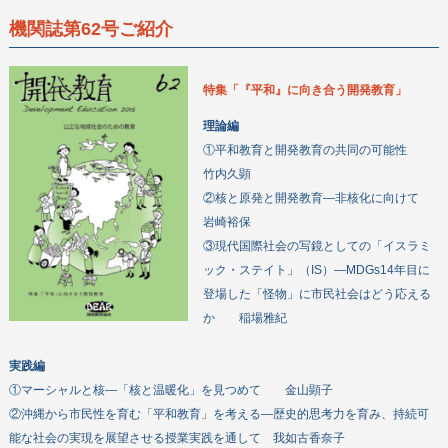
機関誌第62号ご紹介
特集「『平和』に向き合う開発教育」
理論編
①平和教育と開発教育の共同の可能性
竹内久顕
②核と原発と開発教育―非核化に向けて
岩崎裕保
③現代国際社会の写鏡としての「イスラミ
ック・ステイト」（IS）―MDGs14年目に
登場した「怪物」に市民社会はどう応える
か 稲場雅紀
実践編
①マーシャルと核―「核と温暖化」を見つめて 金山顕子
②沖縄から市民性を育む「平和教育」を考える―歴史的思考力を育み、持続可
能な社会の実現を展望させる授業実践を通して 我如古香奈子