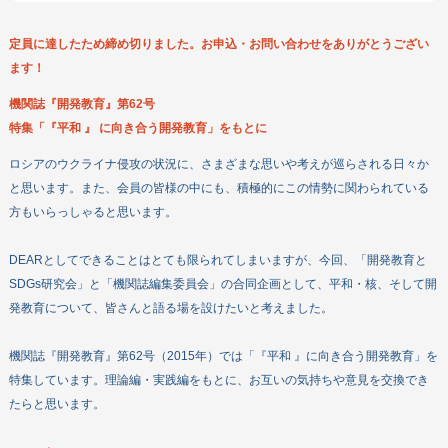
寄付する
定員に達したため締め切りました。お申込・お問い合わせをありがとうござい
ボランティアをする
ます！
企業・団体の皆さまへ
機関誌『開発教育』第62号
DEARについて
特集「『平和 』 に向き合う開発教育」をもとに
教材・出版物
ロシアのウクライナ侵攻の状況に、さまざまな思いや考えが巡らされる日々か
機関誌
と思います。また、会員の皆様の中にも、積極的にこの情勢に関わられている
政策提言
方もいらっしゃると思います。
お問い合わせ
DEARとしてできることはとても限られてしまいますが、今回、「開発教育と
SDGs研究会」と「機関誌編集委員会」の合同企画として、平和・核、そして開
発教育について、皆さんと語る場を設けたいと考えました。
機関誌『開発教育』第62号（2015年）では「『平和 』に向き合う開発教育」を
特集しています。理論編・実践編をもとに、お互いの気持ちや意見を交換でき
たらと思います。