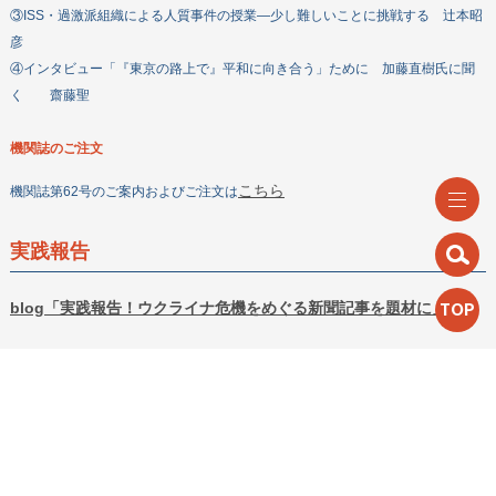
③ISS・過激派組織による人質事件の授業―少し難しいことに挑戦する 辻本昭
彦
④インタビュー「『東京の路上で』平和に向き合う」ために 加藤直樹氏に聞
く 齋藤聖
機関誌のご注文
こちら
機関誌第62号のご案内およびご注文は
実践報告
blog「実践報告！ウクライナ危機をめぐる新聞記事を題材に」
TOP
【紹介】
ウクライナとロシアをめぐる一連の報道を見ながら、 教室の中で、何から話そ
うか、どこからスタートしようか…と悶々としていました。 「あまり押し付け
のような授業はしたくないな」や 「〇〇が悪い！」という一方的な結論にはし
たくないな….などと思っていたところに オンラインワークショップの機会があ
り、総合的な学習の時間として実践を行いました。