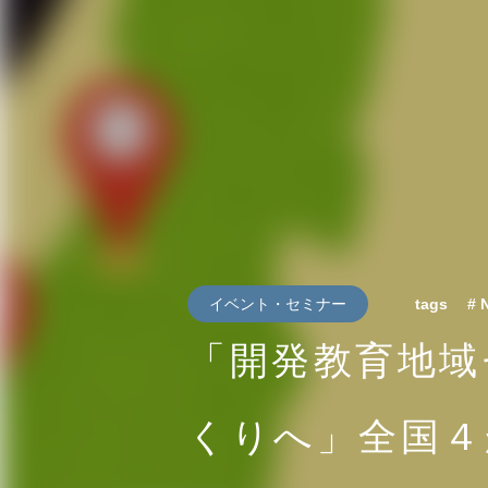
イベント・セミナー
tags
#
「開発教育地域
くりへ」全国４