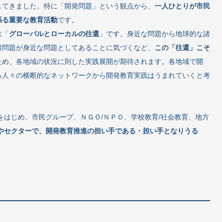
してきました。特に「開発問題」という観点から、
一人ひとりが市民
係る重要な教育活動
です。
は「
グローバルとローカルの往還
」です。身近な問題から地球的な諸
諸問題が身近な問題としてあることに気づくなど、
この「往還」こそ
ため、各地域の状況に則した実践展開が期待されます。各地域で開
る人々の横断的なネットワークから開発教育実践はうまれていくと考
はじめ、市民グループ、ＮＧＯ/ＮＰＯ、学校教育/社会教育、地方
やセクターで、開発教育推進の担い手である・担い手となりうる