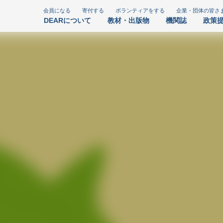
会員になる
寄付する
ボランティアをする
企業・団体の皆さ
DEARについて
教材・出版物
機関誌
政策