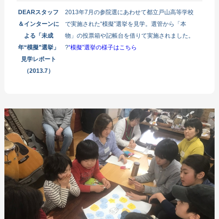
DEARスタッフ
2013年7月の参院選にあわせて都立戸山高等学校
＆インターンに
で実施された“模擬”選挙を見学。選管から「本
よる「未成
物」の投票箱や記帳台を借りて実施されました。
年“模擬”選挙」
?
“模擬”選挙の様子はこちら
見学レポート
（2013.7）