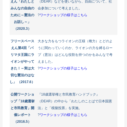
えん「わたしと
（DEAR）などを使いながら、自由について、社
みんなの自由の
会参加について考えました。
ために～憲法の
?
ワークショップの様子はこちら
お話し～」
（2020.3）
フリースペース
大きな力をもつライオンの王様（権力）とどのよ
えん第4回「バ
うに関わっていくのか、ライオンの力を縛るロー
リマタ王国にラ
プ（憲法）はどんな役割を持つのかをみんなで考
イオンがやって
えました。
きた！～実は大
?
ワークショップの様子はこちら
切な憲法のはな
し」
（2017.6）
公開ワークショ
『18歳選挙権と市民教育ハンドブック』
ップ「18歳選挙
（DEAR）の中から「わたしのことばで日本国憲
と市民教育」開
法」と「模擬投票」を実施。
催レポート
?
ワークショップの様子はこちら
（2016.5）