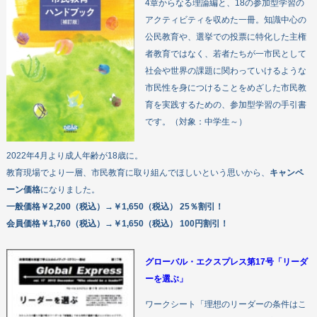
4章からなる理論編と、18の参加型学習の
アクティビティを収めた一冊。知識中心の
公民教育や、選挙での投票に特化した主権
者教育ではなく、若者たちが一市民として
社会や世界の課題に関わっていけるような
市民性を身につけることをめざした市民教
育を実践するための、参加型学習の手引書
です。（対象：中学生～）
2022年4月より成人年齢が18歳に。
教育現場でより一層、市民教育に取り組んでほしいという思いから、
キャンペ
ーン価格
になりました。
一般価格￥2,200（税込）→￥1,650（税込） 25％割引！
会員価格￥1,760（税込）→￥1,650（税込） 100円割引！
グローバル・エクスプレス第17号「リーダ
ーを選ぶ」
ワークシート「理想のリーダーの条件はこ