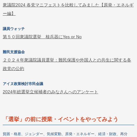
衆議院2024 各党マニフェストを比較してみました【原発・エネルギ
ー編】
議員ウォッチ
第５０回衆議院選挙 核兵器にYes or No
難民支援協会
２０２４年衆議院議員選挙：難民保護や外国人との共生に関する各
会員になる
政党の公約
寄付する
ボランティアをする
アイヌ政策検討市民会議
企業・団体の皆さまへ
2024年総選挙立候補者のみなさんへのアンケート
DEARについて
教材・出版物
「選挙」の前に授業・イベントをやってみよう
機関誌
政策提言
貧困・格差、ジェンダー、気候変動、原発・エネルギー、経済・財政、再分