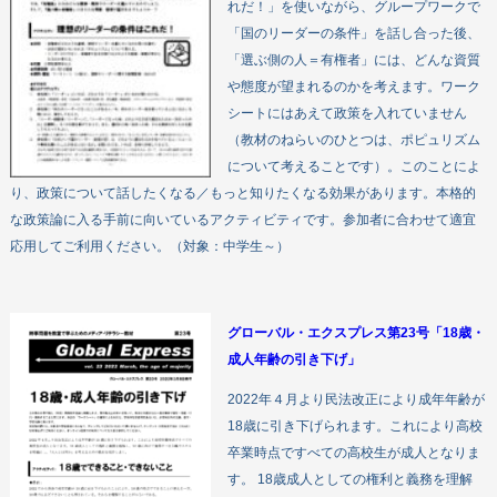
れだ！」を使いながら、グループワークで
「国のリーダーの条件」を話し合った後、
「選ぶ側の人＝有権者」には、どんな資質
や態度が望まれるのかを考えます。ワーク
シートにはあえて政策を入れていません
（教材のねらいのひとつは、ポピュリズム
について考えることです）。このことによ
り、政策について話したくなる／もっと知りたくなる効果があります。本格的
な政策論に入る手前に向いているアクティビティです。参加者に合わせて適宜
応用してご利用ください。（対象：中学生～）
グローバル・エクスプレス第23号「18歳・
成人年齢の引き下げ」
2022年４月より民法改正により成年年齢が
18歳に引き下げられます。これにより高校
卒業時点ですべての高校生が成人となりま
す。 18歳成人としての権利と義務を理解