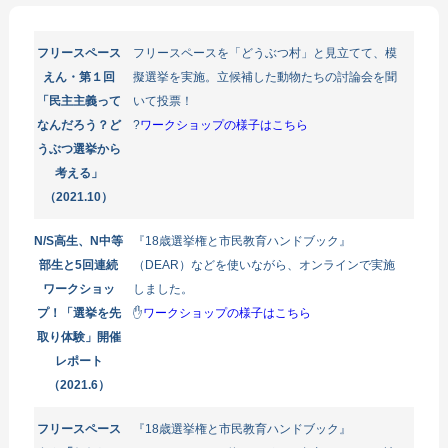
フリースペース
フリースペースを「どうぶつ村」と見立てて、模
えん・第１回
擬選挙を実施。立候補した動物たちの討論会を聞
「民主主義って
いて投票！
なんだろう？ど
?
ワークショップの様子はこちら
うぶつ選挙から
考える」
（2021.10）
N/S高生、N中等
『18歳選挙権と市民教育ハンドブック』
部生と5回連続
（DEAR）などを使いながら、オンラインで実施
ワークショッ
しました。
プ！「選挙を先
✋
ワークショップの様子はこちら
取り体験」開催
レポート
（2021.6）
フリースペース
『18歳選挙権と市民教育ハンドブック』