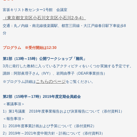
富坂キリスト教センター1号館 会議室
（東京都文京区小石川文京区小石川2-9-4）
交通：丸ノ内線・南北線後楽園駅、都営三田線・大江戸線春日駅下車徒歩8
分
プログラム ※受付開始は12:30
第1部（13時～15時）公開ワークショップ「難民」
3月に発行した教材に入っているアクティビティをいくつか実施する予定です。
講師：阿部眞理子さん（IVY）、岩岡由季子（DEAR事業担当）
こちらのページ
※プログラム詳細は
をご覧ください。
第2部（15時半～17時）2019年度定期会員総会
＜審議事項＞
1）第1号議案 2018年度事業報告および決算報告について（添付資料1）
＜報告事項＞
1）2018年度事業計画および予算について（添付資料2）
2）2019年～2021年度中期方針・計画について（添付資料3）