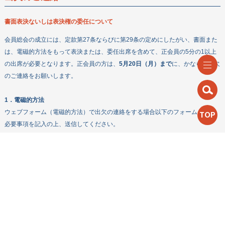
書面表決ないしは表決権の委任について
会員総会の成立には、定款第27条ならびに第29条の定めにしたがい、書面また
は、電磁的方法をもって表決または、委任出席を含めて、正会員の5分の1以上
の出席が必要となります。正会員の方は、
5月20日（月）まで
に、かならず出欠
のご連絡をお願いします。
1．電磁的方法
ウェブフォーム（電磁的方法）で出欠の連絡をする場合以下のフォームを開き
TOP
必要事項を記入の上、送信してください。
2．書面（郵送希望の方にのみお送りしています）
書面（ハガキ）で出欠の連絡をする場合、
出席される方は、
案内に同封の返信
用ハガキの「出席」にマルをつけ投函してください（切手不要）。
欠席される
方は、
案内に同封の返信用ハガキの「欠席」にマルをつけ、「（1）書面評決権