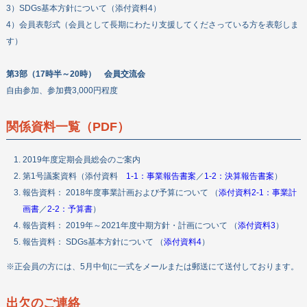
3）SDGs基本方針について（添付資料4）
4）会員表彰式（会員として長期にわたり支援してくださっている方を表彰しま
す）
第3部（17時半～20時） 会員交流会
自由参加、参加費3,000円程度
関係資料一覧（PDF）
2019年度定期会員総会のご案内
第1号議案資料（添付資料
1-1：事業報告書案
／
1-2：決算報告書案
）
報告資料： 2018年度事業計画および予算について （
添付資料2-1：事業計
画書
／
2-2：予算書
）
報告資料： 2019年～2021年度中期方針・計画について （
添付資料3
）
報告資料： SDGs基本方針について （
添付資料4
）
※正会員の方には、5月中旬に一式をメールまたは郵送にて送付しております。
出欠のご連絡