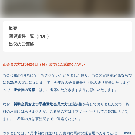
概要
関係資料一覧（PDF）
出欠のご連絡
会員になる
正会員の方は5月20日（月）までにご返信ください
寄付する
ボランティアをする
当会会報の4月号にて予告させていただきました通り、当会の定款第24条ならび
に第25条の定めに従いまして、今年度の会員総会を下記の通り開催いたします
企業・団体の皆さまへ
ので、
正会員の皆様
には、ご出席いただきますようお願いいたします。
DEARについて
教材・出版物
なお、
賛助会員および学生賛助会員の方
は議決権を有しておりませんので、資
機関誌
料のお届けはありませんが、ご希望の方はオブザーバーとしてご参加いただけ
ます。ご希望の方は事務局までご連絡ください。
政策提言
つきましては、5月中旬にお送りした案内に同封の返信用ハガキまたは、E-mail