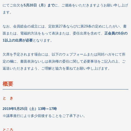
お問い合わせ
にてご出欠を
5月20日（月）まで
に、ご連絡をいただきますようお願い申し上げ
ます。
なお、会員総会の成立には、定款第27条ならびに第29条の定めにしたがい、書
面または、電磁的方法をもって表決または、委任出席を含めて、
正会員の5分の
1以上の出席が必要
となります。
欠席を予定されます場合には、以下のウェブフォームまたは同封ハガキにて所
定の欄に、書面表決ないしは表決権の委任に関して必要事項をご記入の上、ご
返送いただきますよう、ご理解と協力を重ねてお願い申し上げます。
概要
と き
2019年5月25日（土）13時～17時
※議事進行により多少前後することをご了承下さい。
ところ