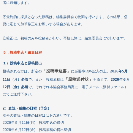
者に通知します。
⑤最終的に採択となった原稿は、編集委員会で校閲を行います。その結果、必
要に応じて加筆修正をお願いする場合があります。
⑥校正は、初校のみを投稿者が行い、再校以降は、編集委員会にて行います。
５．投稿申込と編集日程
１）投稿申込と原稿提出
「
投稿申込書
」
投稿される方は、所定の
に必要事項を記入の上、
2026年5月
「原稿送付状」
11日（月）必着
で、また、投稿原稿は
を添えて、
2026年６月
12日（金）必着
で、それぞれ本協会事務局宛に、電子メール（添付ファイル）
にてご送付下さい。
2）査読・編集の日程（予定）
次号の査読・編集の日程は以下の通りです。
2026年５月11日(月) 投稿申込の締切
2026年６月12日(金) 投稿原稿の提出締切