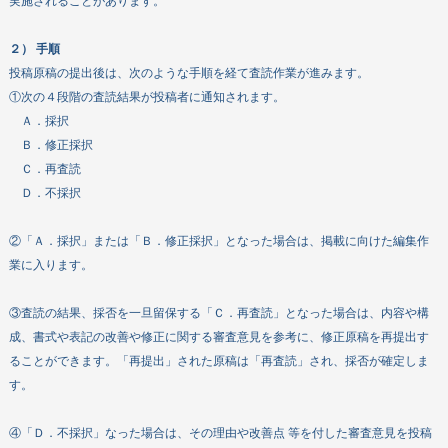
実施されることがあります。
２） 手順
投稿原稿の提出後は、次のような手順を経て査読作業が進みます。
①次の４段階の査読結果が投稿者に通知されます。
Ａ．採択
Ｂ．修正採択
Ｃ．再査読
Ｄ．不採択
②「Ａ．採択」または「Ｂ．修正採択」となった場合は、掲載に向けた編集作
業に入ります。
③査読の結果、採否を一旦留保する「Ｃ．再査読」となった場合は、内容や構
成、書式や表記の改善や修正に関する審査意見を参考に、修正原稿を再提出す
ることができます。「再提出」された原稿は「再査読」され、採否が確定しま
す。
④「Ｄ．不採択」なった場合は、その理由や改善点 等を付した審査意見を投稿