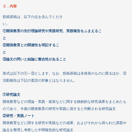
２．内容
投稿原稿は、以下の点を含んでくださ
い
①開発教育の先行理論研究や実践研究、実践報告をふまえるこ
②開発教育との関連性を明記するこ
③論文の問いと結論に整合性があること
形式は以下の①～③とします。なお、投稿原稿は未発表のものに限るほか、③
活動報告は下記の査読の対象とはなりません。
①研究論文
開発教育などの理論・実践・政策などに関する独創的な研究成果をまとめたも
のであり、今後の開発教育の研究や実践に資すると判断される研究論文
②研究・実践ノート
開発教育などに関する研究や実践などの成果、およびそれから得られた課題や
論点を整理し考察した中間報告的な研究論文