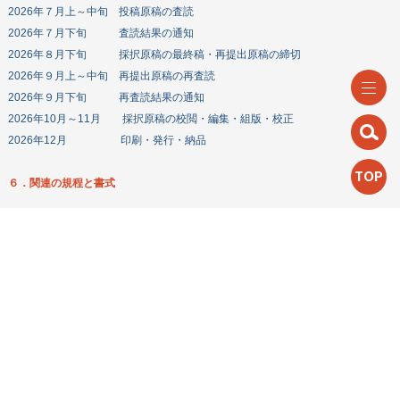
2026年７月上～中旬 投稿原稿の査読
2026年７月下旬 査読結果の通知
2026年８月下旬 採択原稿の最終稿・再提出原稿の締切
2026年９月上～中旬 再提出原稿の再査読
2026年９月下旬 再査読結果の通知
2026年10月～11月 採択原稿の校閲・編集・組版・校正
2026年12月 印刷・発行・納品
TOP
６．関連の規程と書式
執筆・投稿・査読等に関する詳細について、また、投稿申込や原稿送付の書式
については、以下のＵＲＬを参照し、必要に応じてダウンロード願います。
機関誌発行規程
機関誌投稿・編集規程
機関誌投稿・編集規程 別紙１「投稿申込書」
機関誌投稿・編集規程 別紙２「原稿送付状」
査読規程
執筆要領