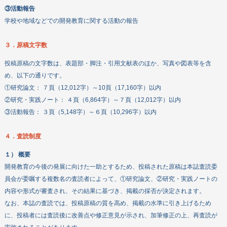
③活動報告
学校や地域などでの開発教育に関する活動の報告
３．原稿文字数
投稿原稿の文字数は、表題部・脚注・引用文献表のほか、写真や図表等を含
め、以下の通りです。
①研究論文： ７頁（12,012字）～10頁（17,160字）以内
②研究・実践ノート： ４頁（6,864字）～７頁（12,012字）以内
③活動報告： ３頁（5,148字）～６頁（10,296字）以内
４．査読制度
１） 概要
開発教育の今後の発展に向けた一助とするため、投稿された原稿は本誌査読委
員会が委嘱する複数名の査読者によって、①研究論文、②研究・実践ノートの
内容や形式が審査され、その結果に基づき、掲載の採否が決定されます。
なお、本誌の査読では、投稿原稿の質を高め、掲載の水準に引き上げるため
に、投稿者には査読後に改善点や修正意見が示され、加筆修正の上、再査読が