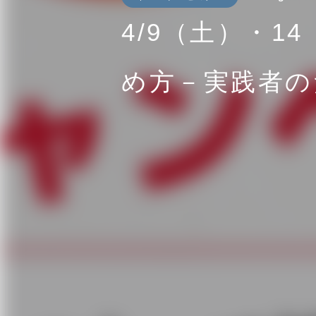
4/9（土）・1
め方－実践者の