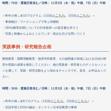
時間：70分・質疑応答含む／日時： 11月3日（水・祝）午後、7日（日）午前
こちら
こちら
＜昨年の例→全10プログラム（1日目は
、2日目は
）＞
・事例検討：ワークショップで学ぶ沖縄戦
・SDGs教育目標についての日本政府への提言書を作ろう
・写真と映像からよみとくルワンダ－視点を広げる問いづくり
実践事例・研究報告企画
開発教育・国際理解教育・地球市民教育、その他関連の領域における日頃の研
究や実践の成果を報告してください。他の実践者・研究者とのディスカッショ
ンを通して、実践・研究活動をより深めるチャンスです。是非、お申込みくだ
さい。
時間：30分・質疑応答含む／日時：
11月3日（水・祝）午後、7日（日）午前
こちら
こちら
＜昨年の例→全8プログラム（1日目は
、2日目は
） ＞
・言語学習とESDの融合：オンライン日本語教育の事例