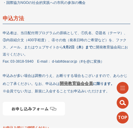
・国際協力NGOの社会的実践への市民の参加の機会
申込方法
申込者は、当日配付用プログラムの原稿として、①氏名、②題名（テーマ）、
③内容紹介文（400字程度）、④その他（発表日時のご希望など）を、ファク
ス、メール、またはウェブサイトから
9月2日（木）まで
に開発教育協会宛にお
送りください。
Fax: 03-3818-5940 E-mail： d-lab#dear.or.jp（#を@に変換）
申込みが多い場合は調整のうえ、お断りする場合もございますので、あらかじ
開発教育協会会員
めご了承ください。なお、申込みは
に限ります。
※会員でない方は、新規に入会することでお申込みいただけます。
TOP
お申込み前にご確認ください