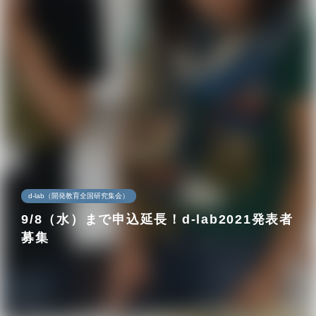
d-lab（開発教育全国研究集会）
9/8（水）まで申込延長！d-lab2021発表者
募集