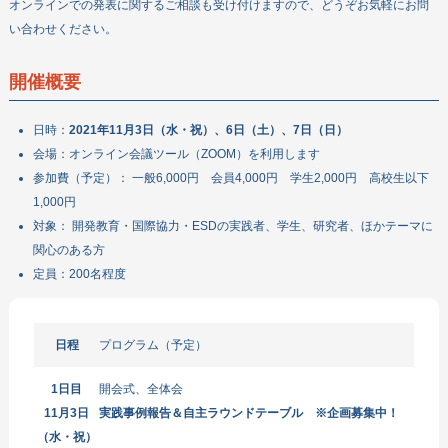
機関誌
オンラインでの発表に関するご相談も受け付けますので、どうぞお気軽にお問
い合わせください。
政策提言
開催概要
お問い合わせ
日時：
2021年11月3日（水・祝）、6日（土）、7日（日）
会場：オンライン会議ツール（ZOOM）を利用します
参加費（予定）： 一般6,000円 会員4,000円 学生2,000円 高校生以下
1,000円
対象： 開発教育・国際協力・ESDの実践者、学生、研究者、ほかテーマに
関心のある方
定員：200名程度
日程
プログラム（予定）
1日目
開会式、全体会
11月3日
実践事例報告＆自主ラウンドテーブル ※企画募集中！
（水・祝）