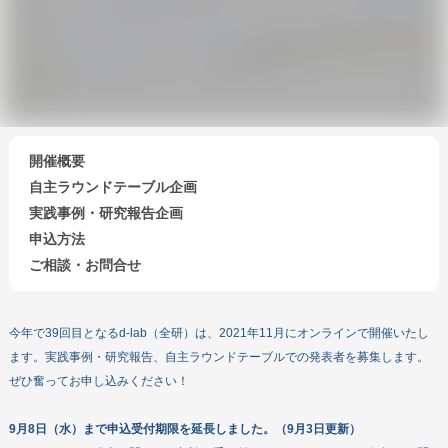
開催概要
自主ラウンドテーブル企画
実践事例・研究報告企画
申込方法
ご相談・お問合せ
会員になる
寄付する
ボランティアをする
今年で39回目となるd-lab（全研）は、2021年11月にオンラインで開催いたし
ます。実践事例・研究報告、自主ラウンドテーブルでの発表者を募集します。
企業・団体の皆さまへ
ぜひ奮ってお申し込みください！
DEARについて
教材・出版物
9月8日（水）まで申込受付期限を延長しました。（9月3日更新）