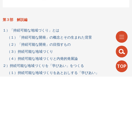
第３部 解説編
１）「持続可能な地域づくり」とは
（１）「持続可能な開発」の概念とその生まれた背景
（２）「持続可能な開発」の目指すもの
（３）持続可能な地域づくり
（４）持続可能な地域づくりと内発的発展論
TOP
２）持続可能な地域づくりを「学びあい」をつくる
（１）持続可能な地域づくりをあとおしする「学びあい」
（２）「学びあい」のコーディネート
コラム
大規模森林伐採計画への反対活動をふりかえる〜持続可能な地域づくりを
あとおしする『学びあい』の視点から（大井地区連合町内会里山活性化研
究会サブリーダー 三田善雄）
マップ作りを通して変化した、まちの見え方・暮らし方（八王子市民のが