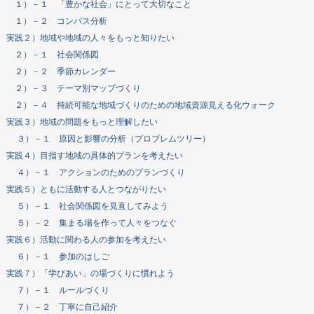
１）－１ 「豊かな社会」にとって大切なこと
１）－２ コンパス分析
実践２）地域や地域の人々をもっと知りたい
２）－１ 社会関係図
２）－２ 季節カレンダー
２）－３ テーマ別マップづくり
２）－４ 持続可能な地域づくりのための地域資源見える化ウォーク
実践３）地域の問題をもっと理解したい
３）－１ 原因と影響の分析（プロブレムツリー）
実践４）目指す地域の具体的プランを考えたい
４）－１ アクションのためのプランづくり
実践５）ともに活動する人とつながりたい
５）－１ 社会関係図を見直してみよう
５）－２ 集まる場を作って人々をつなぐ
実践６）活動に関わる人の参加を考えたい
６）－１ 参加のはしご
実践７）「学びあい」の場づくりに慣れよう
７）－１ ルールづくり
７）－２ 丁寧に自己紹介