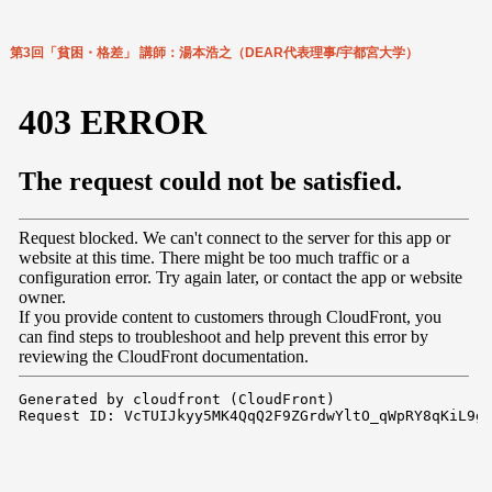
第3回「貧困・格差」 講師：湯本浩之（DEAR代表理事/宇都宮大学）