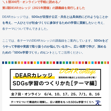
＼１部300円・オンラインで手軽に読める／
第1期DEARカレッジ（2021年開催）の講義録を発行しました
DEARカレッジでは、
SDGsが目指す公正・共生とは具体的にどのようなことか
を考え、一人ひとりが社会づくりに参加するための学習に貢献したい
と考え、
各テーマについて学んできました。
ここでは、各テーマのDEARカレッジの講義録をご案内しています。
SDGsをど
うやって学校や実践で取り扱うのか悩んでいる方へ、広い視野で学び、深める
会員になる
ための「SDGs学習づくり」のヒント
としてご活用ください。
寄付する
ボランティアをする
企業・団体の皆さまへ
DEARについて
教材・出版物
機関誌
政策提言