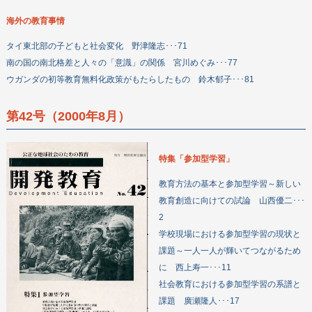
海外の教育事情
タイ東北部の子どもと社会変化 野津隆志･･･71
南の国の南北格差と人々の「意識」の関係 宮川めぐみ･･･77
ウガンダの初等教育無料化政策がもたらしたもの 鈴木郁子･･･81
第42号（2000年8月）
特集「参加型学習」
教育方法の基本と参加型学習～新しい
教育創造に向けての試論 山西優二･･･
2
学校現場における参加型学習の現状と
課題～一人一人が輝いてつながるため
に 西上寿一･･･11
社会教育における参加型学習の系譜と
課題 廣瀬隆人･･･17