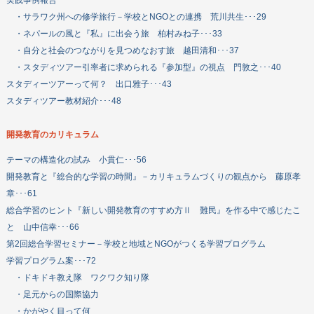
実践事例報告
・サラワク州への修学旅行－学校とNGOとの連携 荒川共生･･･29
・ネパールの風と『私』に出会う旅 柏村みね子･･･33
・自分と社会のつながりを見つめなおす旅 越田清和･･･37
・スタディツアー引率者に求められる『参加型』の視点 門敦之･･･40
スタディーツアーって何？ 出口雅子･･･43
スタディツアー教材紹介･･･48
開発教育のカリキュラム
テーマの構造化の試み 小貫仁･･･56
開発教育と『総合的な学習の時間』－カリキュラムづくりの観点から 藤原孝
章･･･61
総合学習のヒント『新しい開発教育のすすめ方Ⅱ 難民』を作る中で感じたこ
と 山中信幸･･･66
第2回総合学習セミナー－学校と地域とNGOがつくる学習プログラム
学習プログラム案･･･72
・ドキドキ教え隊 ワクワク知り隊
・足元からの国際協力
・かがやく目って何