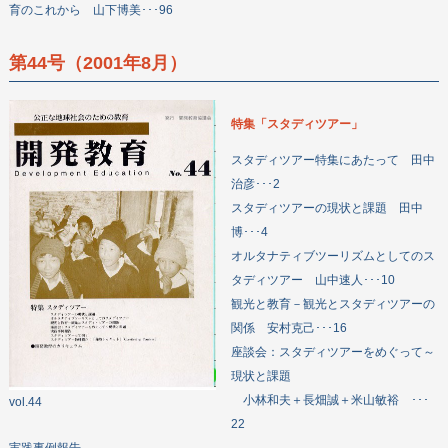
育のこれから 山下博美･･･96
第44号（2001年8月）
特集「スタディツアー」
スタディツアー特集にあたって 田中
治彦･･･2
スタディツアーの現状と課題 田中
博･･･4
オルタナティブツーリズムとしてのス
タディツアー 山中速人･･･10
観光と教育－観光とスタディツアーの
関係 安村克己･･･16
座談会：スタディツアーをめぐって～
現状と課題
小林和夫＋長畑誠＋米山敏裕 ･･･
vol.44
22