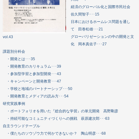
経済のグローバル化と国際市民社会
佐久間智子･･･15
日本におけるホームレス問題を通し
て 田巻松雄･･･21
グローバリゼーションの中の開発と文
vol.43
化 岡本真佐子･･･27
課題別分科会
・開発とは･･･35
・開発教育のカリキュラム･･･39
・参加型学習と参加型開発･･･43
・キャンペーンと開発教育･･･47
・学校と地域のパートナーシップ･･･50
・開発教育とメディアの読み方･･･54
研究実践事例
・ポートフォリオを用いた『総合的な学習』の単元開発 高野剛彦
・持続可能なコミュニティづくりへの挑戦 萩原建次郎･･･63
自主ラウンドテーブル
・僕たちのソウゾウ力で何かできないか？ 陶山明彦･･･68