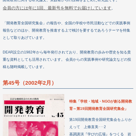
開発教育に関する研究論文、実践者からの投稿をまとめた研究誌です。
会員の方には年に1回、最新号を無料でお届けしています
。
「開発教育全国研究集会」の報告や、全国の学校や市民活動などでの実践事例
報告などのほか、開発教育を推進する上で検討を要するであろうテーマを特集
として取りあげています。
DEAR設立の1982年から毎年発行されており、開発教育の歩みや歴史を知る貴
重な資料としても活用されています。 会員からの実践事例や研究論文などの投
稿も随時掲載しています。
第45号（2002年2月）
特集「学校・地域・NGOが創る開発教
育～第19回開発教育全国研究集会」
会員になる
寄付する
第19回開発教育全国研究集会をふりか
ボランティアをする
えって 上條直美･･･2
企業・団体の皆さまへ
基調講演『学びの広場』をつくる 岩