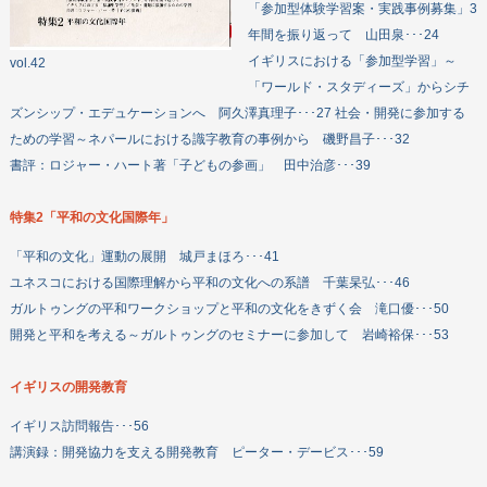
「参加型体験学習案・実践事例募集」3
年間を振り返って 山田泉･･･24
イギリスにおける「参加型学習」～
vol.42
「ワールド・スタディーズ」からシチ
ズンシップ・エデュケーションへ 阿久澤真理子･･･27 社会・開発に参加する
ための学習～ネパールにおける識字教育の事例から 磯野昌子･･･32
書評：ロジャー・ハート著「子どもの参画」 田中治彦･･･39
特集2「平和の文化国際年」
「平和の文化」運動の展開 城戸まほろ･･･41
ユネスコにおける国際理解から平和の文化への系譜 千葉杲弘･･･46
ガルトゥングの平和ワークショップと平和の文化をきずく会 滝口優･･･50
開発と平和を考える～ガルトゥングのセミナーに参加して 岩崎裕保･･･53
イギリスの開発教育
イギリス訪問報告･･･56
講演録：開発協力を支える開発教育 ピーター・デービス･･･59