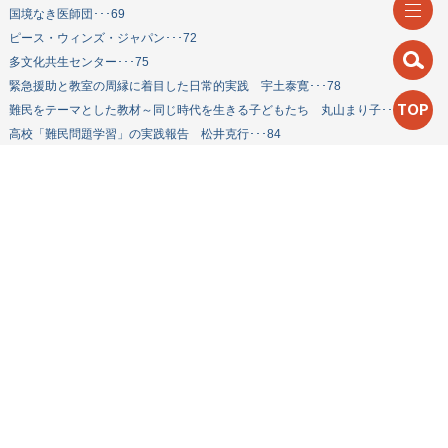
国境なき医師団･･･69
ピース・ウィンズ・ジャパン･･･72
多文化共生センター･･･75
緊急援助と教室の周縁に着目した日常的実践 宇土泰寛･･･78
TOP
難民をテーマとした教材～同じ時代を生きる子どもたち 丸山まり子･･･81
高校「難民問題学習」の実践報告 松井克行･･･84
緊急援助に関する学習のための教材リスト･･･89
第40号（1999年8月）
特集「地域のリソースを生かした実
践」
「学校と地域のつながり」を考える
山西優二･･･5
地域の実践を生かした実践事例
・小学生へのネグロス寸劇公演 鬼
木のぞみ･･･11