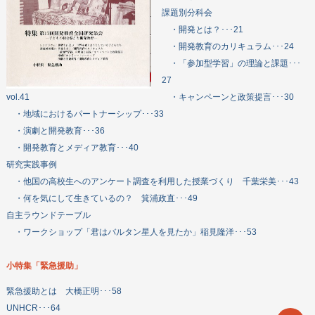
課題別分科会
・開発とは？･･･21
・開発教育のカリキュラム･･･24
・「参加型学習」の理論と課題･･･
27
vol.41
・キャンペーンと政策提言･･･30
・地域におけるパートナーシップ･･･33
・演劇と開発教育･･･36
・開発教育とメディア教育･･･40
研究実践事例
・他国の高校生へのアンケート調査を利用した授業づくり 千葉栄美･･･43
・何を気にして生きているの？ 箕浦政直･･･49
自主ラウンドテーブル
・ワークショップ「君はバルタン星人を見たか」稲見隆洋･･･53
小特集「緊急援助」
緊急援助とは 大橋正明･･･58
UNHCR･･･64