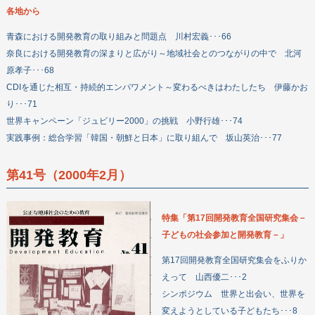
各地から
青森における開発教育の取り組みと問題点 川村宏義･･･66
奈良における開発教育の深まりと広がり～地域社会とのつながりの中で 北河
原孝子･･･68
CDIを通じた相互・持続的エンパワメント～変わるべきはわたしたち 伊藤かお
り･･･71
世界キャンペーン「ジュビリー2000」の挑戦 小野行雄･･･74
実践事例：総合学習「韓国・朝鮮と日本」に取り組んで 坂山英治･･･77
第41号（2000年2月）
特集「第17回開発教育全国研究集会－
子どもの社会参加と開発教育－」
第17回開発教育全国研究集会をふりか
えって 山西優二･･･2
シンポジウム 世界と出会い、世界を
変えようとしている子どもたち･･･8