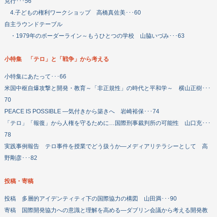
克行･･･56
4.子どもの権利ワークショップ 高橋真佐美･･･60
自主ラウンドテーブル
・1979年のボーダーライン～もうひとつの学校 山脇いづみ･･･63
小特集 「テロ」と「戦争」から考える
小特集にあたって･･･66
米国中枢自爆攻撃と開発・教育～「非正規性」の時代と平和学～ 横山正樹･･･
70
PEACE IS POSSIBLE ―気付きから築きへ 岩崎裕保･･･74
「テロ」「報復」から人権を守るために…国際刑事裁判所の可能性 山口充･･･
78
実践事例報告 テロ事件を授業でどう扱うか―メディアリテラシーとして 高
野剛彦･･･82
投稿・寄稿
投稿 多層的アイデンティティ下の国際協力の構図 山田満･･･90
寄稿 国際開発協力への意識と理解を高める―ダブリン会議から考える開発教