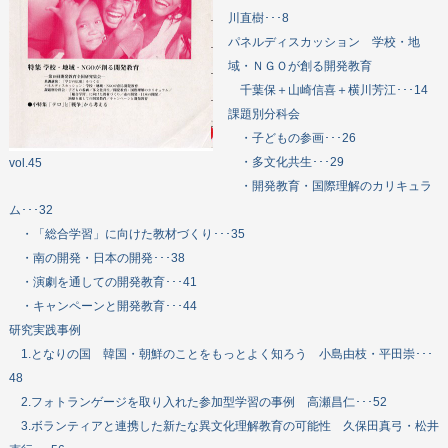
川直樹･･･8
DEARについて
パネルディスカッション 学校・地
教材・出版物
域・ＮＧＯが創る開発教育
機関誌
千葉保＋山崎信喜＋横川芳江･･･14
課題別分科会
政策提言
・子どもの参画･･･26
・多文化共生･･･29
vol.45
お問い合わせ
・開発教育・国際理解のカリキュラ
ム･･･32
・「総合学習」に向けた教材づくり･･･35
・南の開発・日本の開発･･･38
・演劇を通しての開発教育･･･41
・キャンペーンと開発教育･･･44
研究実践事例
1.となりの国 韓国・朝鮮のことをもっとよく知ろう 小島由枝・平田崇･･･
48
2.フォトランゲージを取り入れた参加型学習の事例 高瀬昌仁･･･52
3.ボランティアと連携した新たな異文化理解教育の可能性 久保田真弓・松井