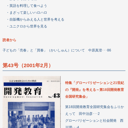
・英語を料理して食べよう
・まざって楽しいハロハロ
・自販機からみえる人と世界を考える
・ユニクロから世界を見る
読者から
子どもの「売春」と「買春」（かいしゅん）について 中原真澄･･･86
第43号（2001年2月）
特集「グローバリゼーションと21世紀
の『開発』を考える～第18回開発教育
全国研究集会」
第18回開発教育全国研究集会をふりか
えって 田中治彦･･･2
グローバリゼーションと社会開発 西
川潤･･･4