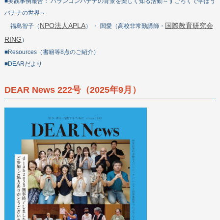
■実践事例報告： バランゴンバナナの背景を楽しく知る活動～すごろくで学ぼう
バナナの世界～
NPO法人APLA
国際教育研究会
福島智子（
） ・ 関愛（高校非常勤講師・
RING
）
■Resources（書籍等8点のご紹介）
■DEARだより
DEAR News 222号（2025年9月）