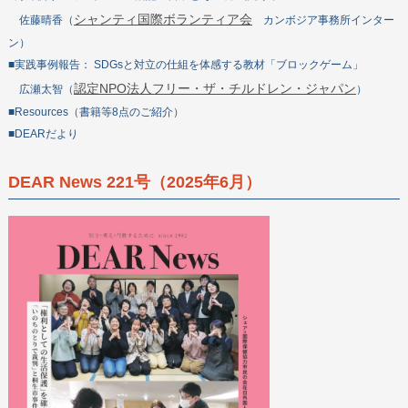
シャンティ国際ボランティア会
佐藤晴香（
カンボジア事務所インター
ン）
■実践事例報告： SDGsと対立の仕組を体感する教材「ブロックゲーム」
認定NPO法人フリー・ザ・チルドレン・ジャパン
広瀬太智（
）
■Resources（書籍等8点のご紹介）
■DEARだより
DEAR News 221号（2025年6月）