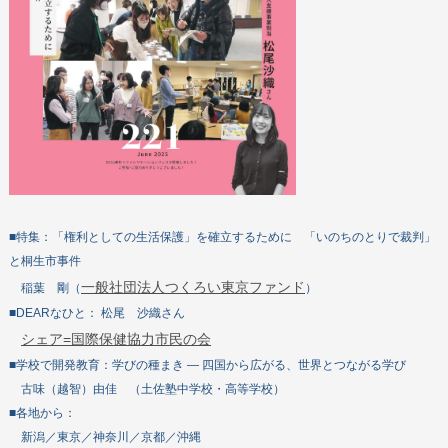
■特集：「権利としての生活保護」を確立するために 「いのちのとりで裁判」
と桐生市事件
一般社団法人つくろい東京ファンド
稲葉 剛（
）
■DEARなひと： 松尾 沙織さん
シェア=国際保健協力市民の会
■学校で開発教育：学びの種まき ― 四国から広がる、世界とつながる学び
古味（越智）由佳 （土佐塾中学校・高等学校）
■各地から：
新潟／東京／神奈川／京都／沖縄