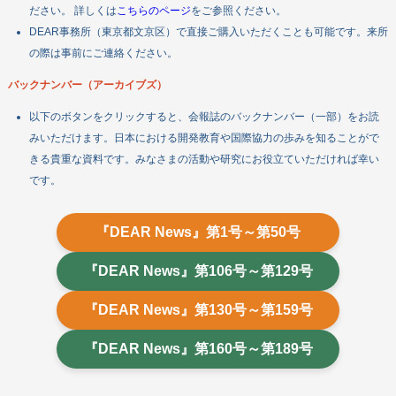
ださい。 詳しくは
こちらのページ
をご参照ください。
DEAR事務所（東京都文京区）で直接ご購入いただくことも可能です。来所
の際は事前にご連絡ください。
バックナンバー（アーカイブズ）
以下のボタンをクリックすると、会報誌のバックナンバー（一部）をお読
みいただけます。日本における開発教育や国際協力の歩みを知ることがで
きる貴重な資料です。みなさまの活動や研究にお役立ていただければ幸い
です。
『DEAR News』第1号～第50号
会員になる
『DEAR News』第106号～第129号
寄付する
ボランティアをする
『DEAR News』第130号～第159号
企業・団体の皆さまへ
『DEAR News』第160号～第189号
DEARについて
教材・出版物