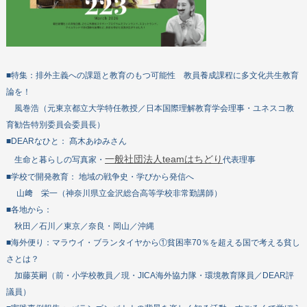
■特集：排外主義への課題と教育のもつ可能性 教員養成課程に多文化共生教育
論を！
風巻浩（元東京都立大学特任教授／日本国際理解教育学会理事・ユネスコ教
育勧告特別委員会委員長）
■DEARなひと： 髙木あゆみさん
一般社団法人teamはちどり
生命と暮らしの写真家・
代表理事
■学校で開発教育： 地域の戦争史・学びから発信へ
山﨑 栄一（神奈川県立金沢総合高等学校非常勤講師）
■各地から：
秋田／石川／東京／奈良・岡山／沖縄
■海外便り：マラウイ・ブランタイヤから①貧困率70％を超える国で考える貧し
さとは？
加藤英嗣（前・小学校教員／現・JICA海外協力隊・環境教育隊員／DEAR評
議員）