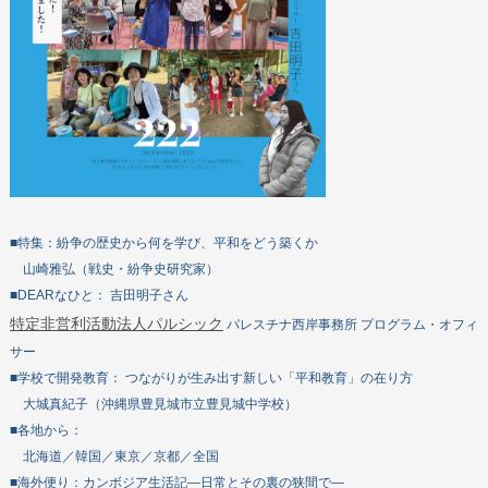
■特集：紛争の歴史から何を学び、平和をどう築くか
山崎雅弘（戦史・紛争史研究家）
■DEARなひと： 吉田明子さん
特定非営利活動法人パルシック
パレスチナ西岸事務所 プログラム・オフィ
サー
■学校で開発教育： つながりが生み出す新しい「平和教育」の在り方
大城真紀子（沖縄県豊見城市立豊見城中学校）
■各地から：
北海道／韓国／東京／京都／全国
■海外便り：カンボジア生活記―日常とその裏の狭間で―