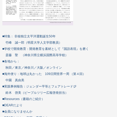
■特集： 非核独立太平洋運動誕生50年
竹峰 誠一郎（明星大学人文学部教員）
■学校で開発教育：開発教育を素材として『国語表現』を磨く
斎藤 聖 （神奈川県立横浜国際高等学校）
■各地から：
秋田／東京／神奈川／大阪／オンライン
■海外便り：地球は丸かった 109日間世界一周 （第４回）
中園 真由美
■実践事例報告：ジェンダー平等とフェアトレード
ジ
鈴木 啓美（ピープルツリー広報啓発担当）
■Resources（書籍のご紹介）
■DEARだより
■会員になりませんか