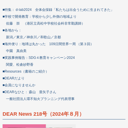
■特集： d-lab2024 全体会採録「私たちは出会うために生まれてきた」
■学校で開発教育：学校から少し外側の地域より
佐藤 崇 （港区立高松中学校社会科非常勤講師）
■各地から：
新潟／東京／神奈川／和歌山／京都
■海外便り：地球は丸かった 109日間世界一周 （第３回）
中園 真由美
■実践事例報告：SDG４教育キャンペーン2024
関愛、松倉紗野香
■Resources（書籍のご紹介）
■DEARだより
■会員になりませんか
■DEARなひと： 森山 亜矢子さん
一般社団法人環不知火プランニング代表理事
DEAR News 218号（2024年８月）