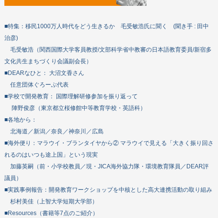
■特集：移民1000万人時代をどう生きるか 毛受敏浩氏に聞く (聞き手 : 田中
治彦)
毛受敏浩（関西国際大学客員教授/文部科学省中教審の日本語教育委員/新宿多
文化共生まちづくり会議副会長）
■DEARなひと： 大沼文香さん
任意団体ぐろーぶ代表
■学校で開発教育： 国際理解研修参加を振り返って
陣野俊彦（東京都立桜修館中等教育学校・英語科）
■各地から：
北海道／新潟／奈良／神奈川／広島
■海外便り：マラウイ・ブランタイヤから② マラウイで見える「大きく振り回さ
れるのはいつも途上国」という現実
加藤英嗣（前・小学校教員／現・JICA海外協力隊・環境教育隊員／DEAR評
議員）
■実践事例報告：開発教育ワークショップを中核とした高大連携活動の取り組み
杉村美佳（上智大学短期大学部）
■Resources（書籍等7点のご紹介）