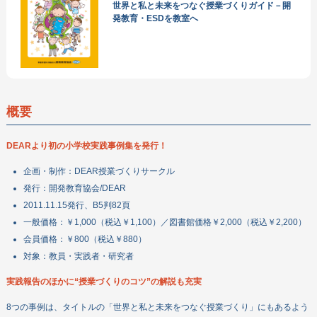
世界と私と未来をつなぐ授業づくりガイド－開
寄付する
発教育・ESDを教室へ
ボランティアをする
企業・団体の皆さまへ
DEARについて
教材・出版物
概要
機関誌
政策提言
DEARより初の小学校実践事例集を発行！
企画・制作：DEAR授業づくりサークル
お問い合わせ
発行：開発教育協会/DEAR
2011.11.15発行、B5判82頁
一般価格：￥1,000（税込￥1,100）／図書館価格￥2,000（税込￥2,200）
会員価格：￥800（税込￥880）
対象：教員・実践者・研究者
実践報告のほかに“授業づくりのコツ”の解説も充実
8つの事例は、タイトルの「世界と私と未来をつなぐ授業づくり」にもあるよう