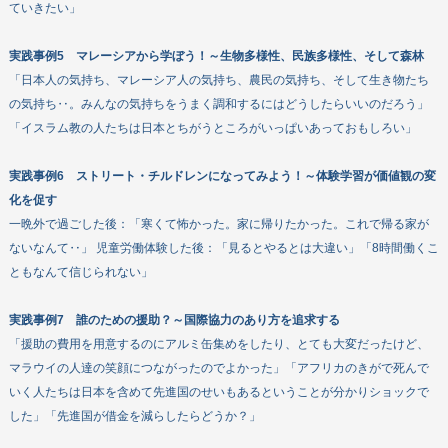
ていきたい」
実践事例5 マレーシアから学ぼう！～生物多様性、民族多様性、そして森林
「日本人の気持ち、マレーシア人の気持ち、農民の気持ち、そして生き物たち
の気持ち‥。みんなの気持ちをうまく調和するにはどうしたらいいのだろう」
「イスラム教の人たちは日本とちがうところがいっぱいあっておもしろい」
実践事例6 ストリート・チルドレンになってみよう！～体験学習が価値観の変
化を促す
一晩外で過ごした後：「寒くて怖かった。家に帰りたかった。これで帰る家が
ないなんて‥」 児童労働体験した後：「見るとやるとは大違い」「8時間働くこ
ともなんて信じられない」
実践事例7 誰のための援助？～国際協力のあり方を追求する
「援助の費用を用意するのにアルミ缶集めをしたり、とても大変だったけど、
マラウイの人達の笑顔につながったのでよかった」「アフリカのきがで死んで
いく人たちは日本を含めて先進国のせいもあるということが分かりショックで
した」「先進国が借金を減らしたらどうか？」