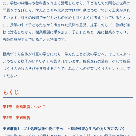
に、学校の枠組みや教科書をうまく活用しながら、子どもたちの関心と世界の
問題をつなげたり、学んだことを未来の学びや行動につなげていく工夫がされ
ています。計画の段階で子どもたちの関心を引くように考えられているととも
に、授業の中で子どもたちから出された質問や意見、提案に対して、教師が柔
軟に対応しながら、授業展開に手を加え、子どもたちと一緒に授業をつくり、
教師自身が学んでいることも特徴です。
授業づくり自体が相互の学びになり、学んだことが次の学びへ、そして未来へ
とつながる様子がいきいきと報告されています。授業進行の過程、そして授業
づくりの過程の学びを共有することで、みなさんの授業づくりのヒントにして
ください。
もくじ
第1部 開発教育について
第2部 実践報告
実践事例1 ゴミ処理は微生物に学べ！～持続可能な生活のあり方に気づく
「微生物はすごくいい役目だとわかった。どろ水を残した中で微生物は働いて