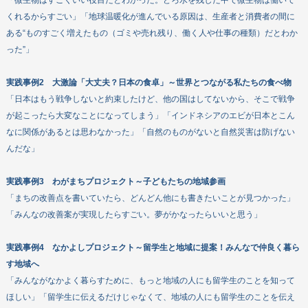
くれるからすごい」「地球温暖化が進んでいる原因は、生産者と消費者の間に
ある“ものすごく増えたもの（ゴミや売れ残り、働く人や仕事の種類）だとわか
った”」
実践事例2 大激論「大丈夫？日本の食卓」～世界とつながる私たちの食べ物
「日本はもう戦争しないと約束したけど、他の国はしてないから、そこで戦争
が起こったら大変なことになってしまう」「インドネシアのエビが日本とこん
なに関係があるとは思わなかった」「自然のものがないと自然災害は防げない
んだな」
実践事例3 わがまちプロジェクト～子どもたちの地域参画
「まちの改善点を書いていたら、どんどん他にも書きたいことが見つかった」
「みんなの改善案が実現したらすごい。夢がかなったらいいと思う」
実践事例4 なかよしプロジェクト～留学生と地域に提案！みんなで仲良く暮ら
す地域へ
「みんながなかよく暮らすために、もっと地域の人にも留学生のことを知って
ほしい」「留学生に伝えるだけじゃなくて、地域の人にも留学生のことを伝え