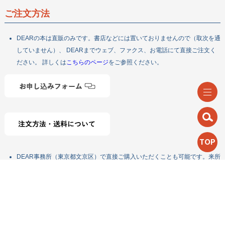
ご注文方法
DEARの本は直販のみです。書店などには置いておりませんので（取次を通
していません）、 DEARまでウェブ、ファクス、お電話にて直接ご注文く
ださい。 詳しくは
こちらのページ
をご参照ください。
TOP
DEAR事務所（東京都文京区）で直接ご購入いただくことも可能です。来所
の際は事前にご連絡ください。
教材総合カタログ（ヒルマ／スクラボ／PLUS）で一部の教材をご注文いた
だけます。詳しくは
こちらのページ
をご参照ください。
DEAR授業づくりサークル・メンバー紹介