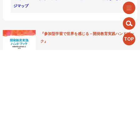
ジマップ
『参加型学習で世界を感じる－開発教育実践ハンドブッ
TOP
ク』
このコーナーは、『参加型学習で世界を感じる－開発教
育実践ハンドブック』のダイジェスト版です。前半は参
加型学習の基本的な手法や事例を紹介した、開発教育の
実践マニュアル。 後半では、開発教育を「総合的な学習
の時間」などで扱うための、学習プログラムと教材を12のテーマでまとめた人
気の一冊です。 （一般価格￥2,000＋税 会員価格￥1,500＋税）
詳しくはこちら
→
参加型学習を体験できる！毎月開催の「開発教育入門講座」
ワークショップとふり返りを通して「開発教育」をわかりやすくご紹介する講
座を毎月1回・22日頃に開催しています。開発教育の知識や経験はまったくなく