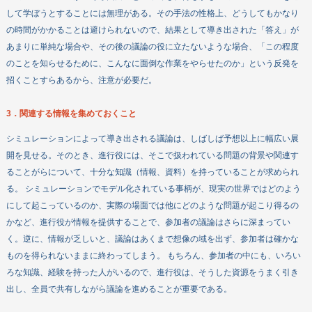
して学ぼうとすることには無理がある。その手法の性格上、どうしてもかなり
の時間がかかることは避けられないので、結果として導き出された「答え」が
あまりに単純な場合や、その後の議論の役に立たないような場合、「この程度
のことを知らせるために、こんなに面倒な作業をやらせたのか」という反発を
招くことすらあるから、注意が必要だ。
3．関連する情報を集めておくこと
シミュレーションによって導き出される議論は、しばしば予想以上に幅広い展
開を見せる。そのとき、進行役には、そこで扱われている問題の背景や関連す
ることがらについて、十分な知識（情報、資料）を持っていることが求められ
る。 シミュレーションでモデル化されている事柄が、現実の世界ではどのよう
にして起こっているのか、実際の場面では他にどのような問題が起こり得るの
かなど、進行役が情報を提供することで、参加者の議論はさらに深まってい
く。逆に、情報が乏しいと、議論はあくまで想像の域を出ず、参加者は確かな
ものを得られないままに終わってしまう。 もちろん、参加者の中にも、いろい
ろな知識、経験を持った人がいるので、進行役は、そうした資源をうまく引き
出し、全員で共有しながら議論を進めることが重要である。