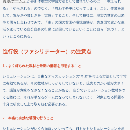
貿易ゲーム』
が参加体験型の学習方法として優れているのは、「教えられ
る」「やらされる」のでなく、「思わず夢中になってしまう」こと。作業を通
して、豊かさや貧しさを「実感」すること。そして最後に、現実の世界の出来
事と照らし合わせてみて、「南」の国の貧困や環境破壊が、先進国で豊かな生
活を送っている自分自身の行動に起因しているということに自ら「気づく」と
いうところにある。
進行役（ファシリテーター）の注意点
1．よく練られた教材と最新の情報を用意すること
シミュレーションは、自由なディスカッションの“ネタ”を与える方法として非常
に有効であるが、その教材がしっかりしていないと、現実とのかい離が大きく
て、議論が意味をなさなくなることがある。 自分でシミュレーション教材をつ
くる際には、それが単なるゲームになってしまわないよう、対象となる問題を
十分に研究した上で取り組む必要がある。
2．本当に有効な場面で行うこと
シミュレーションがいくら面白いといっても、何もかもシミュレーションを通