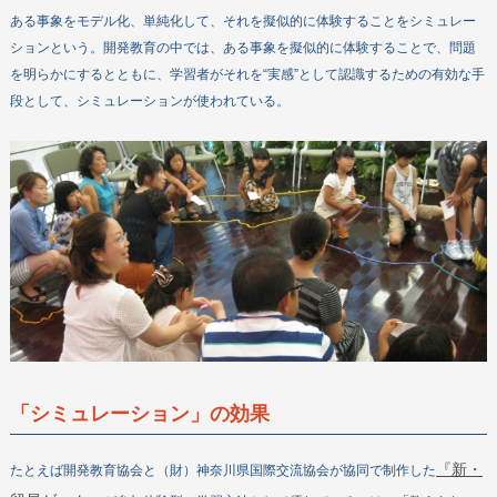
ある事象をモデル化、単純化して、それを擬似的に体験することをシミュレー
DEARについて
ションという。開発教育の中では、ある事象を擬似的に体験することで、問題
教材・出版物
を明らかにするとともに、学習者がそれを“実感”として認識するための有効な手
段として、シミュレーションが使われている。
機関誌
政策提言
お問い合わせ
「シミュレーション」の効果
『新・
たとえば開発教育協会と（財）神奈川県国際交流協会が協同で制作した