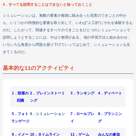
4．すべてを説明することはできないと知っておくこと
シミュレーションは、無数の要素が複雑に絡み合った現実のできごとの中か
ら、いくつかの特徴的な要素を取り出して、いわば“人工的”にそれを体験するも
のだ。したがって、関連するすべてのできごとをひとつのシミュレーションで
説明しようとすることには、やはり無理がある。 他の学習方法と組み合わせ、
いろいろな角度から問題を掘り下げていってはじめて、シミュレーションも生
きてくるのだ。
基本的な11のアクティビティ
1．部屋の
2．ブレインストーミ
3．ランキング
4．ディベート
四隅
ング
5．フォト
6．シミュレーション
7．ロールプレ
8．プランニン
ランゲージ
イ
グ
9．イメー
10．タイムライン
11．ゲーム
みんなの参加